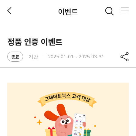
이벤트
전체메뉴 열기
정품 인증 이벤트
공유
종료
기간
2025-01-01 ~ 2025-03-31