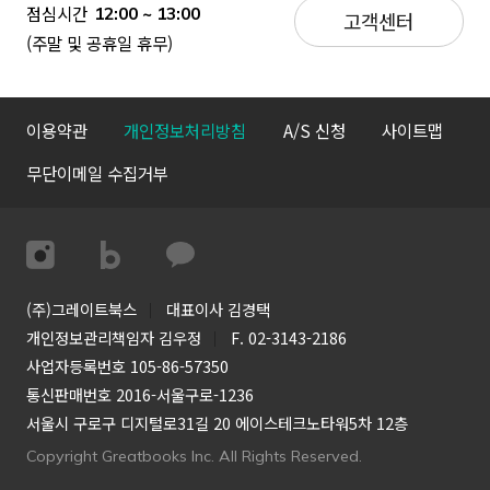
점심시간
12:00 ~ 13:00
고객센터
(주말 및 공휴일 휴무)
이용약관
개인정보처리방침
A/S 신청
사이트맵
무단이메일 수집거부
(주)그레이트북스
대표이사 김경택
개인정보관리책임자 김우정
F. 02-3143-2186
사업자등록번호 105-86-57350
통신판매번호 2016-서울구로-1236
서울시 구로구 디지털로31길 20 에이스테크노타워5차 12층
Copyright Greatbooks Inc. All Rights Reserved.