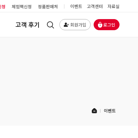
이벤트
고객센터
자료실
신청
체험팩신청
정품판매처
고객 후기
검색
회원가입
로그인
전체메뉴 열기
홈
이벤트