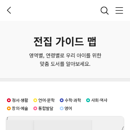
전체메뉴 열기
전집 가이드 맵
영역별, 연령별로 우리 아이를 위한
맞춤 도서를 알아보세요.
정서·생활
언어·문학
수학·과학
사회·역사
창의·예술
통합발달
영어
7