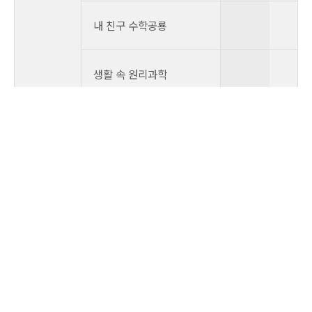
내 친구 수학공룡
생활 속 원리과학
내 친구 사회공룡
내 친구 역사공룡
GOGO 세계아이
사회·역사
신 지인지기