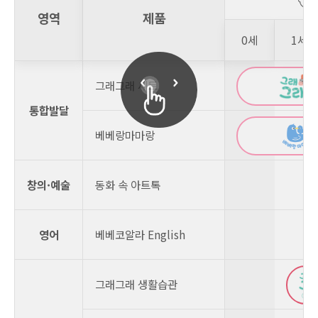
영역
제품
0세
1세
스크롤 가능
그래그래 세트
통합발달
베베랑마마랑
창의·예술
동화 속 아트톡
영어
베베코알라 English
그래그래 생활습관