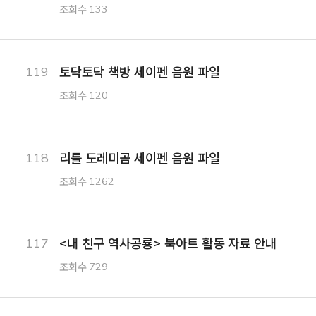
조회수
133
토닥토닥 책방 세이펜 음원 파일
119
조회수
120
리틀 도레미곰 세이펜 음원 파일
118
조회수
1262
<내 친구 역사공룡> 북아트 활동 자료 안내
117
조회수
729