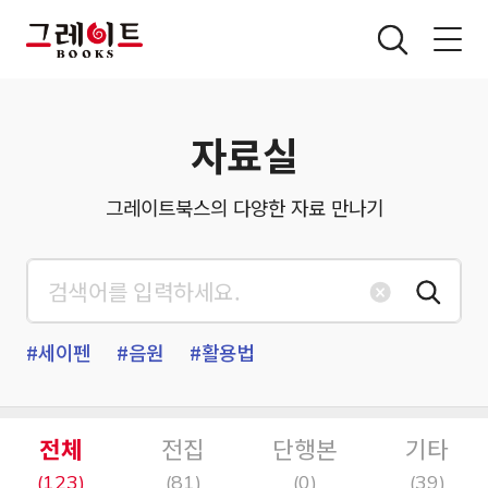
전체메뉴 열기
자료실
그레이트북스의 다양한 자료 만나기
입력 텍스트 초기화
검색
#세이펜
#음원
#활용법
전체
전집
단행본
기타
(123)
(81)
(0)
(39)