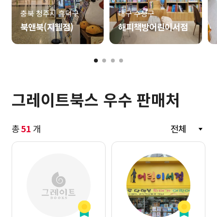
충북 청주시 흥덕구
대구 수성구
북앤북(지웰점)
해피책방어린이서점
음
이전
그레이트북스 우수 판매처
총
51
개