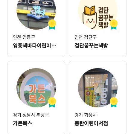
인천 영종구
인천 검단구
영종책바다어린이서점
검단꿈꾸는책방
경기 성남시 분당구
경기 화성시
가든북스
동탄어린이서점