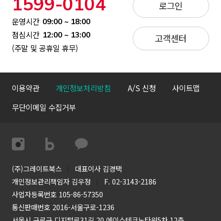
1599-0104
로그인
운영시간
09:00 ~ 18:00
점심시간
12:00 ~ 13:00
고객센터
(주말 및 공휴일 휴무)
이용약관
개인정보처리방침
A/S 신청
사이트맵
무단이메일 수집거부
(주)그레이트북스
대표이사 김경택
개인정보관리책임자 김우정
F. 02-3143-2186
사업자등록번호 105-86-57350
통신판매번호 2016-서울구로-1236
서울시 구로구 디지털로31길 20 에이스테크노타워5차 12층