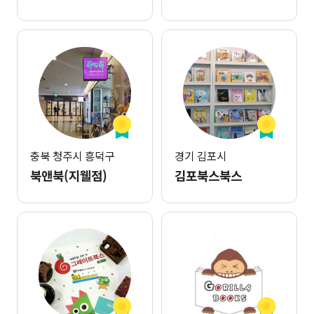
충북 청주시 흥덕구
경기 김포시
북앤북(지웰점)
김포북스북스