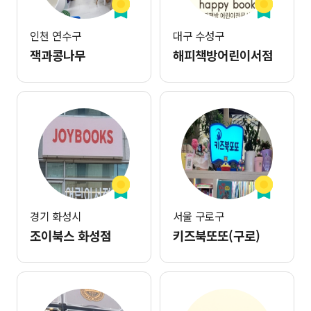
인천 연수구
대구 수성구
잭과콩나무
해피책방어린이서점
경기 화성시
서울 구로구
조이북스 화성점
키즈북또또(구로)