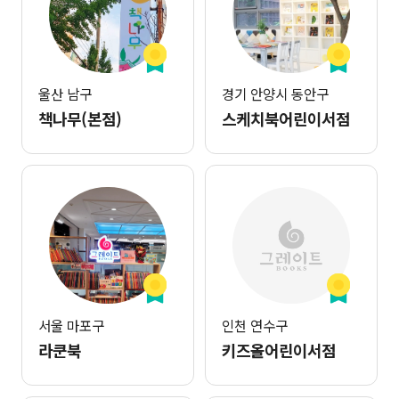
울산 남구
경기 안양시 동안구
책나무(본점)
스케치북어린이서점
서울 마포구
인천 연수구
라쿤북
키즈올어린이서점