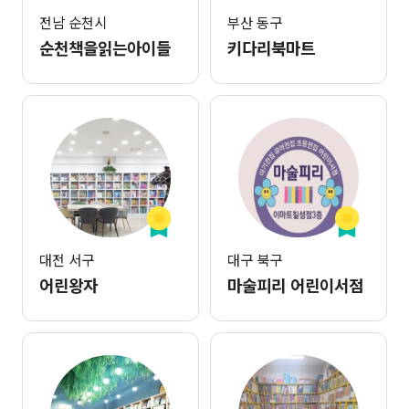
전남 순천시
부산 동구
순천책을읽는아이들
키다리북마트
대전 서구
대구 북구
어린왕자
마술피리 어린이서점